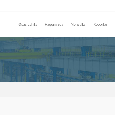
Əsas səhifə
Haqqımızda
Məhsullar
Xəbərlər