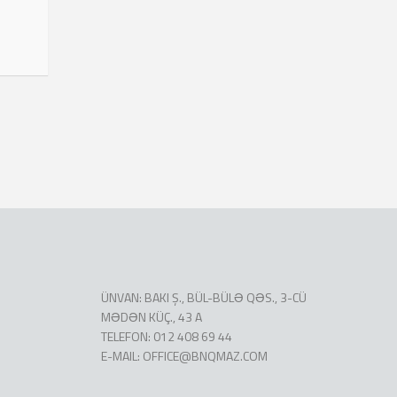
ÜNVAN: BAKI Ş., BÜL-BÜLƏ QƏS., 3-CÜ
MƏDƏN KÜÇ., 43 A
TELEFON: 012 408 69 44
E-MAIL:
OFFICE@BNQMAZ.COM