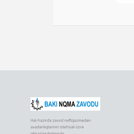
Hal-hazırda zavod neftqazmədən
avadanlıqlarının istehsalı üzrə
ixtisaslaşdırılmışdır.