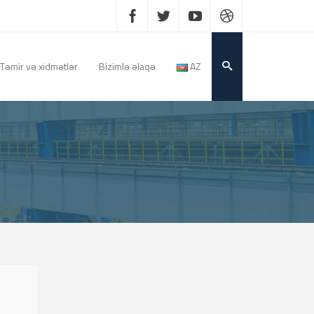
Təmir və xidmətlər
Bizimlə əlaqə
AZ