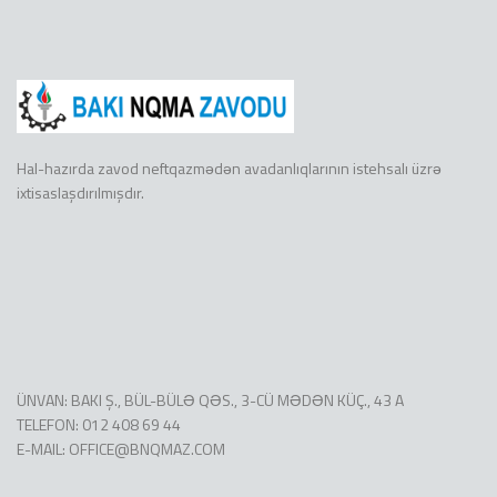
Hal-hazırda zavod neftqazmədən avadanlıqlarının istehsalı üzrə
ixtisaslaşdırılmışdır.
ÜNVAN: BAKI Ş., BÜL-BÜLƏ QƏS., 3-CÜ MƏDƏN KÜÇ., 43 A
TELEFON: 012 408 69 44
E-MAIL:
OFFICE@BNQMAZ.COM